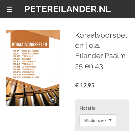
PETEREILANDER.NL
Ga
direct
naar
de
Koraalvoorspel
hoofdinhoud
en | o.a.
Eilander Psalm
25 en 43
€ 12,95
Notatie