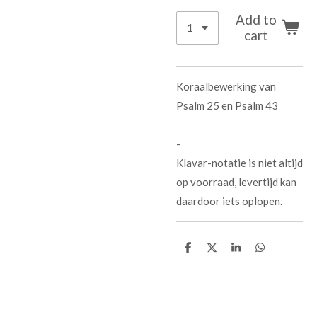
Add to
cart
Koraalbewerking van
Psalm 25 en Psalm 43
-
Klavar-notatie is niet altijd
op voorraad, levertijd kan
daardoor iets oplopen.
D
D
S
D
e
e
h
e
l
e
a
l
e
l
r
e
n
e
n